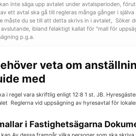
n inte säga upp avtalet under avtalsperioden, förut
v ett avtal ska gå till regleras många gånger i själv
e måste du se till att detta skrivs in i avtalet, Söker d
avslutande, ibland felaktigt kallat för "mall för upps
sägning p.g.a.
behöver veta om anställni
guide med
 i regel vara skriftlig enligt 12:8 1 st. JB. Hyresgäst
let Reglerna vid uppsägning av hyresavtal för lokaler
mallar i Fastighetsägarna Dokum
 kan Av dessa framgår vilka personer som ska skriva