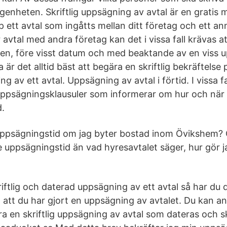
enheten. Skriftlig uppsägning av avtal är en gratis ma
pp ett avtal som ingåtts mellan ditt företag och ett an
r avtal med andra företag kan det i vissa fall krävas a
igen, före visst datum och med beaktande av en viss 
 är det alltid bäst att begära en skriftlig bekräftelse 
g av ett avtal. Uppsägning av avtal i förtid. I vissa fa
 uppsägningsklausuler som informerar om hur och när 
d.
uppsägningstid om jag byter bostad inom Övikshem? 
re uppsägningstid än vad hyresavtalet säger, hur gör j
iftlig och daterad uppsägning av ett avtal så har du
på att du har gjort en uppsägning av avtalet. Du kan 
ra en skriftlig uppsägning av avtal som dateras och s