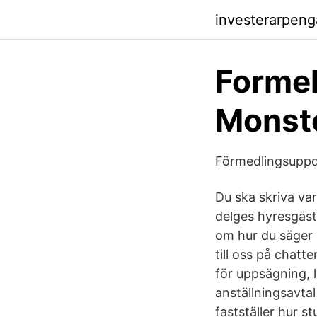
investerarpen
Formel
Monst
Förmedlingsuppd
Du ska skriva var
delges hyresgäst
om hur du säger 
till oss på chatt
för uppsägning, l
anställningsavtal
fastställer hur s