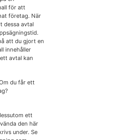
ll för att
nat företag. När
tt dessa avtal
uppsägningstid.
på att du gjort en
ll innehåller
ett avtal kan
Om du får ett
ag?
 dessutom ett
använda den här
krivs under. Se