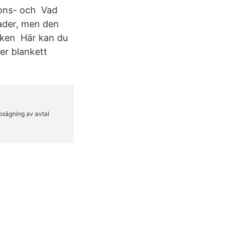
tions- och Vad
ader, men den
vilken Här kan du
er blankett