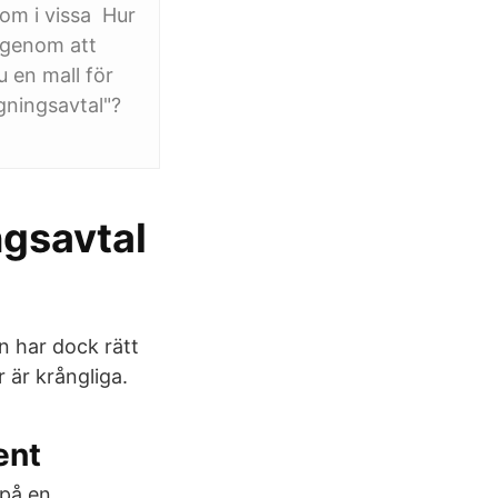
om i vissa Hur
a genom att
u en mall för
ägningsavtal"?
ngsavtal
en har dock rätt
 är krångliga.
ent
 på en