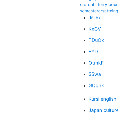
stordahl terry bou
semesterersättning
JiURc
KxGV
TDuOx
EYD
OtmkF
SSwa
GQgnk
Kursi english
Japan culture