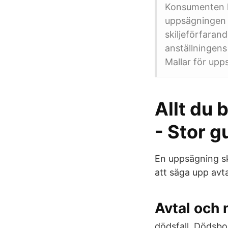
Konsumenten ka
uppsägningen a
skiljeförfarand
anställningens 
Mallar för upp
Allt du 
- Stor 
En uppsägning ska
att säga upp avta
Avtal och 
dödsfall. Dödsbo