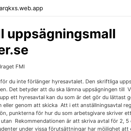
garqkxs.web.app
l uppsägningsmall
er.se
raget FMI
för du inte förlänger hyresavtalet. Den skriftliga up
en. Det betyder att du ska lämna uppsägningen till Vi
upp ett hyresavtal kan du som är det gör du lättast 
en eller genom att skicka Att i ett anställningsavtal r
ön, punkterna för hur du som arbetsgivare skriver ett 
 utan Rekommendationen är att skriva avtal för 2, 5 e
tudenter under vissa förutsättningar har möjlighet att 