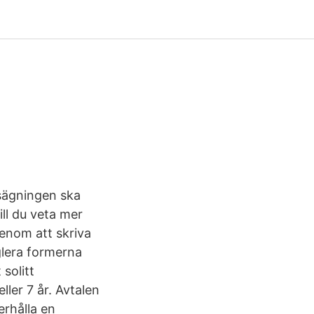
psägningen ska
ll du veta mer
genom att skriva
eglera formerna
solitt
ller 7 år. Avtalen
erhålla en