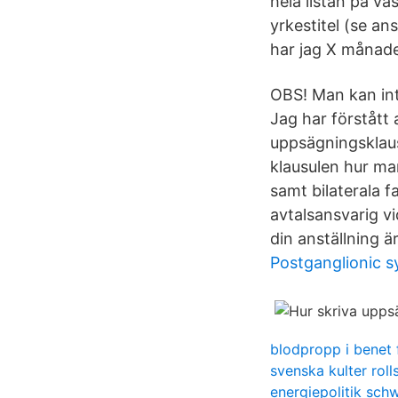
hela listan på v
yrkestitel (se an
har jag X månade
OBS! Man kan inte
Jag har förstått 
uppsägningsklausu
klausulen hur ma
samt bilaterala f
avtalsansvarig v
din anställning ä
Postganglionic s
blodpropp i benet f
svenska kulter roll
energiepolitik sch