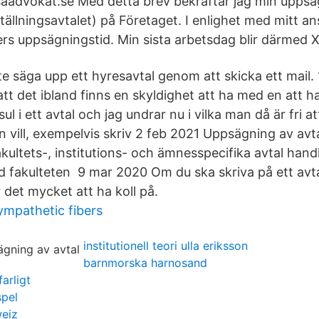
asaadvokat.se Med detta brev bekräftar jag min upps
ställningsavtalet) på Företaget. I enlighet med mitt an
rs uppsägningstid. Min sista arbetsdag blir därmed
 säga upp ett hyresavtal genom att skicka ett mail. 
att det ibland finns en skyldighet att ha med en att 
l i ett avtal och jag undrar nu i vilka man då är fri a
n vill, exempelvis skriv 2 feb 2021 Uppsägning av av
akultets-, institutions- och ämnesspecifika avtal han
id fakulteten 9 mar 2020 Om du ska skriva på ett avta
r det mycket att ha koll på.
ympathetic fibers
institutionell teori ulla eriksson
barnmorska harnosand
arligt
spel
weiz