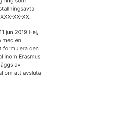
ägning som
ställningsavtal
 XXXX-XX-XX.
11 jun 2019 Hej,
ha med en
tt formulera den
tal inom Erasmus
dläggs av
l om att avsluta