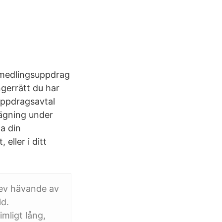
rmedlingsuppdrag
ngerrätt du har
uppdragsavtal
sägning under
a din
eller i ditt
rev hävande av
ld.
imligt lång,