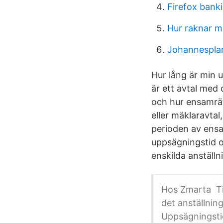
Firefox bank
Hur raknar m
Johannespla
Hur lång är min 
är ett avtal med
och hur ensamrät
eller mäklaravta
perioden av ensa
uppsägningstid oc
enskilda anställn
Hos Zmarta Ti
det anställnin
Uppsägningstide