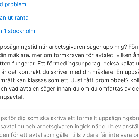
id problem
an ut ranta
n 1 stockholm
uppsägningstid när arbetsgivaren säger upp mig? Fö
 din mäklare. mer om formkraven för avtalet, vilken å
ten fungerar. Ett förmedlingsuppdrag, också kallat 
l, är det kontrakt du skriver med din mäklare. En upp
mrätt kan klassas som ett Just fått drömjobbet? koll
h vad avtalen säger innan du om du omfattas av det, 
ingsavtal.
ps för dig som ska skriva ett formellt uppsägningsb
gsavtal du och arbetsgivaren ingick när du blev anstäl
n för ett avtal som gäller tills vidare får inte vara or