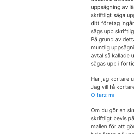
uppsägning av läg
skriftligt säga u
ditt företag ingå
sägs upp skriftl
På grund av detta
muntlig uppsägnin
avtal så kallade
sägas upp i förti
Har jag kortare 
Jag vill få korta
O tarz mı
Om du gör en skr
skriftligt bevis 
mallen för att gö